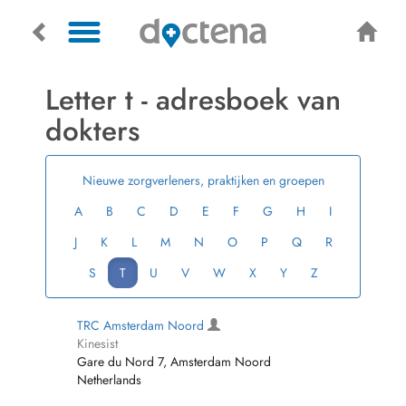
Letter t - adresboek van
dokters
Nieuwe zorgverleners, praktijken en groepen
A
B
C
D
E
F
G
H
I
J
K
L
M
N
O
P
Q
R
S
T
U
V
W
X
Y
Z
TRC Amsterdam Noord
Kinesist
Gare du Nord 7, Amsterdam Noord
Netherlands