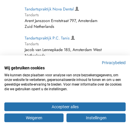
Tandartspraktijk Nova Dental
Tandarts
Arent Janszoon Ernststraat 797, Amsterdam
Zuid Netherlands
Tandartspraktijk P.C. Tanis
Tandarts
Jacob van Lennepkade 185, Amsterdam West
Netherlands
Privacybeleid
Tandartspraktijk P.C. Tol
Wij gebruiken cookies
Tandarts
We kunnen deze plaatsen voor analyse van onze bezoekersgegevens, om
Palmstraat 82-Hs, Amsterdam Centrum
onze website te verbeteren, gepersonaliseerde inhoud te tonen en om u een
Netherlands
geweldige website-ervaring te bieden. Voor meer informatie over de cookies
die we gebruiken opent u de instellingen.
Tandartspraktijk P.H.G. Louwerse
Tandarts
Accepteer alles
Kastelenstraat 173, Amsterdam Zuid
Netherlands
Weigeren
Instellingen
Tandartspraktijk P.K. Kwehandjaja