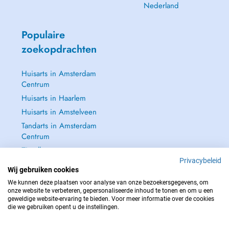
Nederland
Populaire
zoekopdrachten
Huisarts in Amsterdam
Centrum
Huisarts in Haarlem
Huisarts in Amstelveen
Tandarts in Amsterdam
Centrum
Zie alle →
Privacybeleid
Wij gebruiken cookies
We kunnen deze plaatsen voor analyse van onze bezoekersgegevens, om
onze website te verbeteren, gepersonaliseerde inhoud te tonen en om u een
geweldige website-ervaring te bieden. Voor meer informatie over de cookies
NEEM IN GEVAL VAN NOOD CONTACT OP MET : 112
die we gebruiken opent u de instellingen.
Copyright © 2026 - DOCTENA BELGIUM S.P.R.L./B.V.B.A. 37 Square de Meeûs
1000 Bruxelles