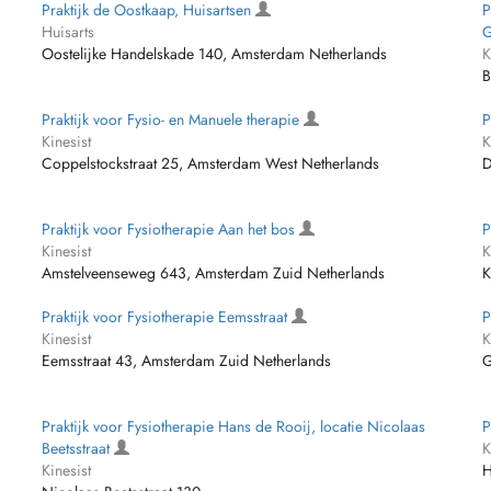
Praktijk de Oostkaap, Huisartsen
P
Huisarts
G
Oostelijke Handelskade 140, Amsterdam Netherlands
K
B
Praktijk voor Fysio- en Manuele therapie
P
Kinesist
K
Coppelstockstraat 25, Amsterdam West Netherlands
D
Praktijk voor Fysiotherapie Aan het bos
P
Kinesist
K
Amstelveenseweg 643, Amsterdam Zuid Netherlands
K
Praktijk voor Fysiotherapie Eemsstraat
P
Kinesist
K
Eemsstraat 43, Amsterdam Zuid Netherlands
G
Praktijk voor Fysiotherapie Hans de Rooij, locatie Nicolaas
P
Beetsstraat
K
Kinesist
H