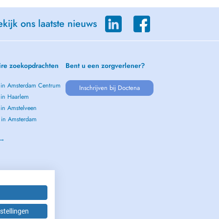
kijk ons laatste nieuws
ire zoekopdrachten
Bent u een zorgverlener?
s in Amsterdam Centrum
Inschrijven bij Doctena
 in Haarlem
 in Amstelveen
s in Amsterdam
m
 →
stellingen