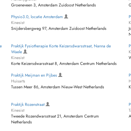
Groeneveen 3, Amsterdam Zuidoost Netherlands
G
Physio3.0, locatie Amsterdam
P
Kinesist
K
Snijdersbergweg 97, Amsterdam Zuidoost Netherlands
J
N
e
Praktijk Fysiotherapie Korte Keizersdwarsstraat, Nanna de
P
Waele
K
Kinesist
W
Korte Keizersdwarsstraat 8, Amsterdam Centrum Netherlands
Praktijk Meijman en Pijbes
P
Huisarts
H
Tussen Meer 86, Amsterdam Nieuw-West Netherlands
K
Praktijk Rozenstraat
P
Kinesist
T
Tweede Rozendwarsstraat 21, Amsterdam Centrum
A
Netherlands