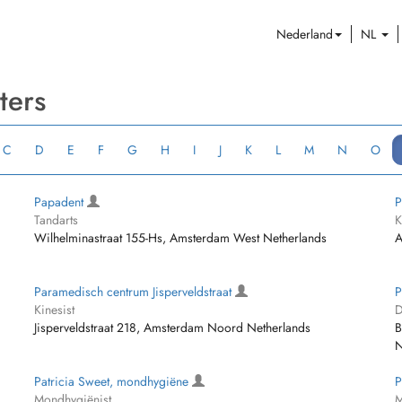
Nederland
NL
ters
C
D
E
F
G
H
I
J
K
L
M
N
O
Papadent
P
Tandarts
K
Wilhelminastraat 155-Hs, Amsterdam West Netherlands
A
Paramedisch centrum Jisperveldstraat
P
Kinesist
D
Jisperveldstraat 218, Amsterdam Noord Netherlands
B
N
Patricia Sweet, mondhygiëne
P
Mondhygiënist
M