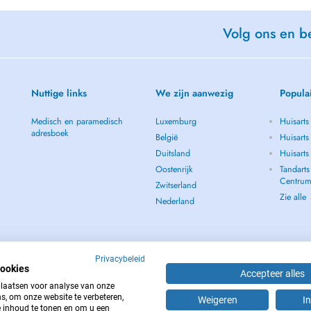
Volg ons en be
Nuttige links
We zijn aanwezig
Popula
Medisch en paramedisch
Luxemburg
Huisart
adresboek
België
Huisarts
Duitsland
Huisarts
Oostenrijk
Tandart
Centru
Zwitserland
Zie alle
Nederland
Privacybeleid
cookies
Accepteer alles
laatsen voor analyse van onze
, om onze website te verbeteren,
Weigeren
In
 inhoud te tonen en om u een