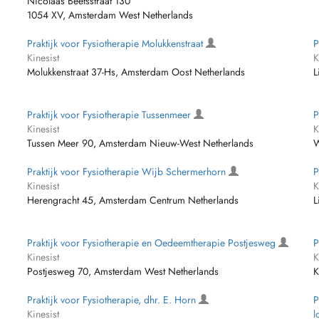
Nicolaas Beetsstraat 130
1054 XV, Amsterdam West Netherlands
Praktijk voor Fysiotherapie Molukkenstraat
P
Kinesist
K
Molukkenstraat 37-Hs, Amsterdam Oost Netherlands
L
Praktijk voor Fysiotherapie Tussenmeer
P
Kinesist
K
Tussen Meer 90, Amsterdam Nieuw-West Netherlands
W
Praktijk voor Fysiotherapie Wijb Schermerhorn
P
Kinesist
K
Herengracht 45, Amsterdam Centrum Netherlands
L
Praktijk voor Fysiotherapie en Oedeemtherapie Postjesweg
P
Kinesist
K
Postjesweg 70, Amsterdam West Netherlands
K
Praktijk voor Fysiotherapie, dhr. E. Horn
P
Kinesist
l