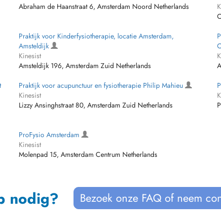
Abraham de Haanstraat 6, Amsterdam Noord Netherlands
K
O
Praktijk voor Kinderfysiotherapie, locatie Amsterdam,
P
Amsteldijk
C
Kinesist
K
Amsteldijk 196, Amsterdam Zuid Netherlands
A
t
Praktijk voor acupunctuur en fysiotherapie Philip Mahieu
P
Kinesist
K
Lizzy Ansinghstraat 80, Amsterdam Zuid Netherlands
P
ProFysio Amsterdam
Kinesist
Molenpad 15, Amsterdam Centrum Netherlands
p nodig?
Bezoek onze FAQ of neem con