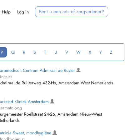
Bent u een arts of zorgverlener?
Hulp
Log in
P
Q
R
S
T
U
V
W
X
Y
Z
aramedisch Centrum Admiraal de Ruyter
inesist
dmiraal de Ruijterweg 432-Hs, Amsterdam West Netherlands
arkstad Kliniek Amsterdam
ermatoloog
urgemeester Roellstraat 24-26, Amsterdam Nieuw-West
etherlands
atricia Sweet, mondhygiëne
ondhygiënist