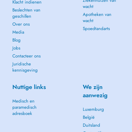
Ziekenhuizen van
Klacht indienen
wacht
Beslechten van
Apotheken van
geschillen
wacht
Over ons
Spoedtandarts
Media
Blog
Jobs
Contacteer ons
Juridische
kennisgeving
Nuttige links
We zijn
aanwezig
Medisch en
paramedisch
Luxemburg
adresboek
België
Duitsland