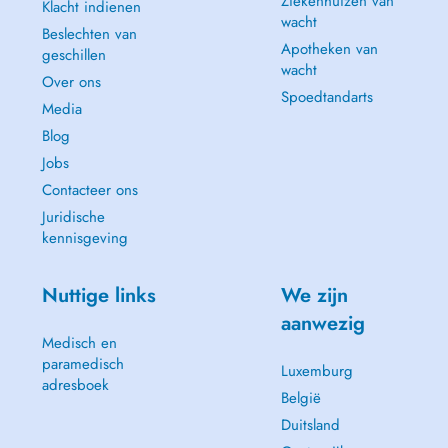
Ziekenhuizen van
Klacht indienen
wacht
Beslechten van
Apotheken van
geschillen
wacht
Over ons
Spoedtandarts
Media
Blog
Jobs
Contacteer ons
Juridische
kennisgeving
Nuttige links
We zijn
aanwezig
Medisch en
paramedisch
Luxemburg
adresboek
België
Duitsland