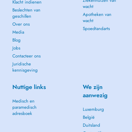
Ziekenhuizen van
Klacht indienen
wacht
Beslechten van
Apotheken van
geschillen
wacht
Over ons
Spoedtandarts
Media
Blog
Jobs
Contacteer ons
Juridische
kennisgeving
Nuttige links
We zijn
aanwezig
Medisch en
paramedisch
Luxemburg
adresboek
België
Duitsland