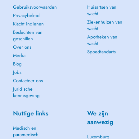
Gebruiksvoorwaarden
Huisartsen van
wacht
Privacybeleid
Ziekenhuizen van
Klacht indienen
wacht
Beslechten van
Apotheken van
geschillen
wacht
Over ons
Spoedtandarts
Media
Blog
Jobs
Contacteer ons
Juridische
kennisgeving
Nuttige links
We zijn
aanwezig
Medisch en
paramedisch
Luxemburg