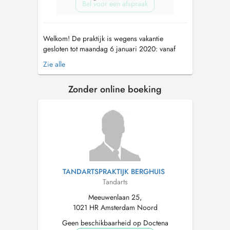
Bel voor een afspraak
Welkom! De praktijk is wegens vakantie
gesloten tot maandag 6 januari 2020: vanaf
10.00 uur zijn wij weer telefonisch bereikbaar
Zie alle
Dit is de online agenda van Tandarts Helstone
voor de vestigingen Amsterdam & Rotterdam.
Zonder online boeking
Patiënten van mevrouw Helstone zijn in de
mogelijkheid om hier een online c...
TANDARTSPRAKTIJK BERGHUIS
Tandarts
Meeuwenlaan 25,
1021 HR Amsterdam Noord
Geen beschikbaarheid op Doctena