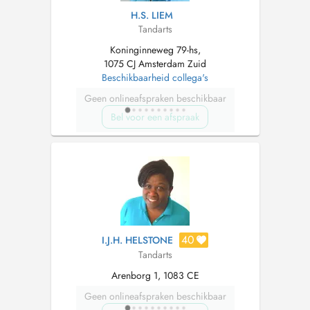
H.S. LIEM
Tandarts
Koninginneweg 79-hs,
1075 CJ Amsterdam Zuid
Beschikbaarheid collega's
Geen onlineafspraken beschikbaar
Bel voor een afspraak
40
I.J.H. HELSTONE
Tandarts
Arenborg 1, 1083 CE
Geen onlineafspraken beschikbaar