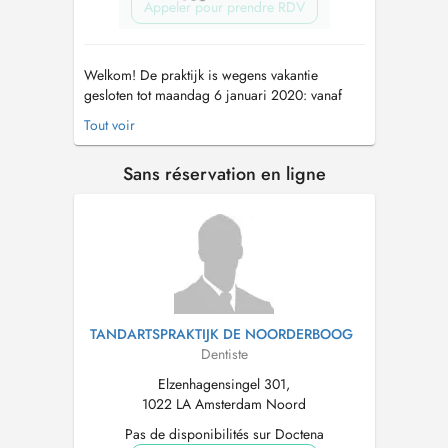
Appeler pour prendre RDV
Welkom! De praktijk is wegens vakantie
gesloten tot maandag 6 januari 2020: vanaf
10.00 uur zijn wij weer telefonisch bereikbaar
Tout voir
Dit is de online agenda van Tandarts Helstone
voor de vestigingen Amsterdam & Rotterdam.
Sans réservation en ligne
Patiënten van mevrouw Helstone zijn in de
mogelijkheid om hier een online c...
TANDARTSPRAKTIJK DE NOORDERBOOG
Dentiste
Elzenhagensingel 301,
1022 LA Amsterdam Noord
Pas de disponibilités sur Doctena