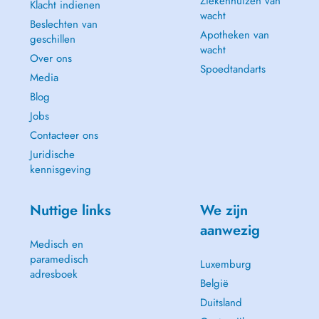
Ziekenhuizen van
Klacht indienen
wacht
Beslechten van
Apotheken van
geschillen
wacht
Over ons
Spoedtandarts
Media
Blog
Jobs
Contacteer ons
Juridische
kennisgeving
Nuttige links
We zijn
aanwezig
Medisch en
paramedisch
Luxemburg
adresboek
België
Duitsland