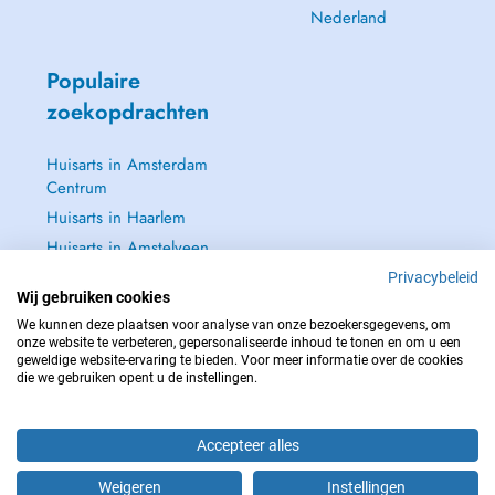
Nederland
Populaire
zoekopdrachten
Huisarts in Amsterdam
Centrum
Huisarts in Haarlem
Huisarts in Amstelveen
Tandarts in Amsterdam
Privacybeleid
Wij gebruiken cookies
Centrum
We kunnen deze plaatsen voor analyse van onze bezoekersgegevens, om
Zie alle →
onze website te verbeteren, gepersonaliseerde inhoud te tonen en om u een
geweldige website-ervaring te bieden. Voor meer informatie over de cookies
die we gebruiken opent u de instellingen.
Accepteer alles
NEEM IN GEVAL VAN NOOD CONTACT OP MET : 112
Copyright © 2026 - DOCTENA BELGIUM S.P.R.L./B.V.B.A. 37 Square de Meeûs
Weigeren
Instellingen