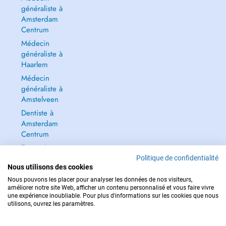
généraliste à
Amsterdam
Centrum
Médecin
généraliste à
Haarlem
Médecin
généraliste à
Amstelveen
Dentiste à
Amsterdam
Centrum
Tout voir →
Politique de confidentialité
Nous utilisons des cookies
Nous pouvons les placer pour analyser les données de nos visiteurs,
améliorer notre site Web, afficher un contenu personnalisé et vous faire vivre
une expérience inoubliable. Pour plus d'informations sur les cookies que nous
POUR LES URGENCES, CONSULTEZ : 112
utilisons, ouvrez les paramètres.
Copyright © 2026 - DOCTENA BELGIUM S.P.R.L./B.V.B.A. 37 Square de Meeûs
1000 Bruxelles