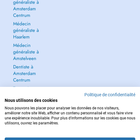
généraliste à
Amsterdam
Centrum
Médecin
généraliste à
Haarlem
Médecin
généraliste à
Amstelveen
Dentiste à
Amsterdam
Centrum
Tout voir →
Politique de confidentialité
Nous utilisons des cookies
Nous pouvons les placer pour analyser les données de nos visiteurs,
améliorer notre site Web, afficher un contenu personnalisé et vous faire vivre
une expérience inoubliable. Pour plus d'informations sur les cookies que nous
POUR LES URGENCES, CONSULTEZ : 112
utilisons, ouvrez les paramètres.
Copyright © 2026 - DOCTENA BELGIUM S.P.R.L./B.V.B.A. 37 Square de Meeûs
1000 Bruxelles