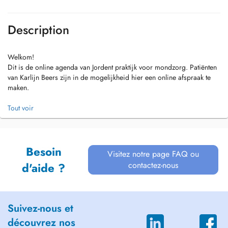
Description
Welkom!
Dit is de online agenda van Jordent praktijk voor mondzorg. Patiënten
van Karlijn Beers zijn in de mogelijkheid hier een online afspraak te
maken.
Wanneer u een afspraak heeft gemaakt ontvangt u hiervan een
Tout voir
bevestiging via mail en kort voor de afspraak een mail en sms om u te
herinneren aan uw afspraak.
Heeft uw afspraak meer urgentie?
Besoin
Visitez notre page FAQ ou
Neemt u dan contact op met de praktijk voor het maken van een
contactez-nous
d'aide ?
afspraak via de assistente. Praktijknummer: 020-6387211, bereikbaar
van 09.00-13.00 uur.
We zien u graag op ons spreekuur.
Suivez-nous et
découvrez nos