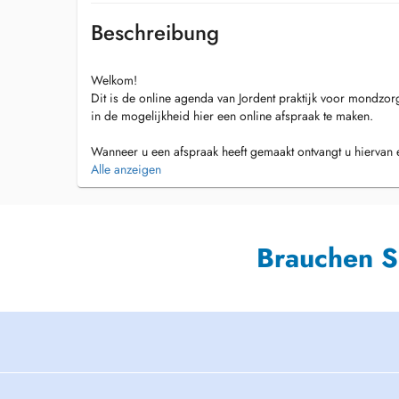
Beschreibung
Welkom!
Dit is de online agenda van Jordent praktijk voor mondzorg.
in de mogelijkheid hier een online afspraak te maken.
Wanneer u een afspraak heeft gemaakt ontvangt u hiervan e
voor de afspraak een mail en sms om u te herinneren aan 
Alle anzeigen
Heeft uw afspraak meer urgentie?
Neemt u dan contact op met de praktijk voor het maken van
Praktijknummer: 020-6387211, bereikbaar van 09.00-13.00
Brauchen S
We zien u graag op ons spreekuur.