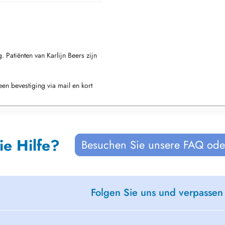
 Patiënten van Karlijn Beers zijn
en bevestiging via mail en kort
uw afspraak.
 een afspraak via de assistente.
 uur.
ie Hilfe?
Besuchen Sie unsere FAQ oder
Folgen Sie uns und verpassen