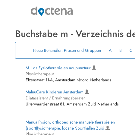
Buchstabe m - Verzeichnis d
Neue Behandler, Praxen und Gruppen
A
B
C
M. Los Fysiotherapie en acupunctuur
Physiotherapeut
Elzenstraat 11-A, Amsterdam Noord Netherlands
MalnuCare Kinderen Amsterdam
Diätassistent / Ernährungsberater
Uiterwaardenstraat 81, Amsterdam Zuid Netherlands
ManualFysion, orthopedische manuele therapie en
(sport)fysiotherapie, locatie Sporthallen Zuid
Physiotherapeut