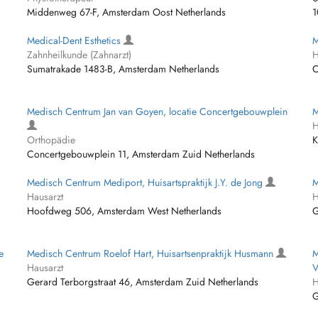
Middenweg 67-F, Amsterdam Oost Netherlands
1
Medical-Dent Esthetics
M
Zahnheilkunde (Zahnarzt)
H
Sumatrakade 1483-B, Amsterdam Netherlands
C
Medisch Centrum Jan van Goyen, locatie Concertgebouwplein
M
H
Orthopädie
K
Concertgebouwplein 11, Amsterdam Zuid Netherlands
Medisch Centrum Mediport, Huisartspraktijk J.Y. de Jong
M
Hausarzt
H
Hoofdweg 506, Amsterdam West Netherlands
G
e
Medisch Centrum Roelof Hart, Huisartsenpraktijk Husmann
M
Hausarzt
V
Gerard Terborgstraat 46, Amsterdam Zuid Netherlands
H
G