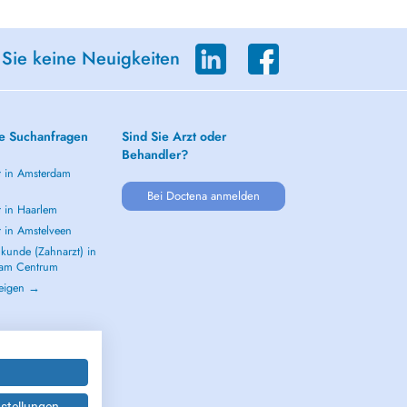
 Sie keine Neuigkeiten
e Suchanfragen
Sind Sie Arzt oder
Behandler?
t in Amsterdam
m
Bei Doctena anmelden
t in Haarlem
t in Amstelveen
kunde (Zahnarzt) in
dam Centrum
zeigen →