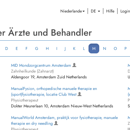
Niederlande
DE
Hilfe
Login
er Ärzte und Behandler
D
E
F
G
H
I
J
K
L
M
N
O
P
MID Mondzorgcentrum Amsterdam
M
Zahnheilkunde (Zahnarzt)
D
Aldengoor 19, Amsterdam Zuid Netherlands
U
ManualFysion, orthopedische manuele therapie en
M
(sport)fysiotherapie, locatie Club West
(
Physiotherapeut
P
Dokter Meurerlaan 10, Amsterdam Nieuw-West Netherlands
S
ManualWorld Amsterdam, praktijk voor fysiotherapie, manuele
M
therapie en dry needling
Z
Physiotherapeut
U