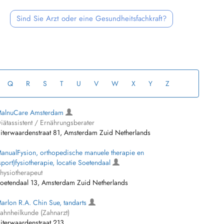
Sind Sie Arzt oder eine Gesundheitsfachkraft?
Q
R
S
T
U
V
W
X
Y
Z
alnuCare Amsterdam
iätassistent / Ernährungsberater
iterwaardenstraat 81, Amsterdam Zuid Netherlands
anualFysion, orthopedische manuele therapie en
sport)fysiotherapie, locatie Soetendaal
hysiotherapeut
oetendaal 13, Amsterdam Zuid Netherlands
arlon R.A. Chin Sue, tandarts
ahnheilkunde (Zahnarzt)
iterwaardenstraat 213