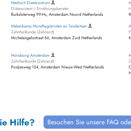
Medisch Dieetcentrum
M
Diätassistent / Ernährungsberater
H
Buiksloterweg 99-Hs, Amsterdam Noord Netherlands
R
Mekenkamp Mondhygiënisten en Tandartsen
A
Zahnheilkunde (Zahnarzt)
F
Michelangelostraat 66, Amsterdam Zuid Netherlands
K
Mondzorg Amsterdam
M
Zahnheilkunde (Zahnarzt)
Z
Postjesweg 134, Amsterdam Nieuw-West Netherlands
O
N
ie Hilfe?
Besuchen Sie unsere FAQ oder