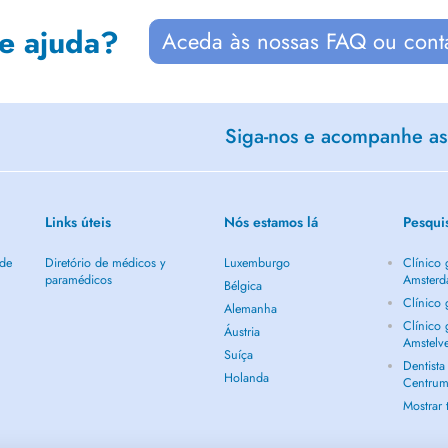
de ajuda?
Aceda às nossas FAQ ou cont
Siga-nos e acompanhe as 
Links úteis
Nós estamos lá
Pesqui
 de
Diretório de médicos y
Luxemburgo
Clínico
paramédicos
Amster
Bélgica
Clínico
Alemanha
Clínico
Áustria
Amstelv
Suíça
Dentist
Holanda
Centru
Mostrar