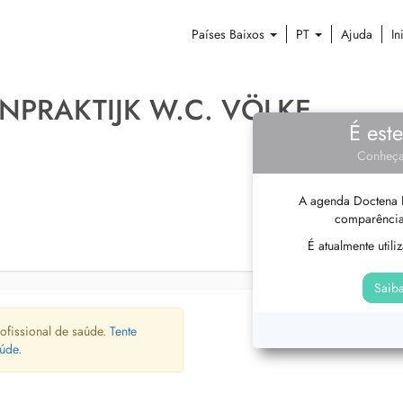
Países Baixos
PT
Ajuda
In
NPRAKTIJK W.C. VÖLKE
É est
Conheça
A agenda Doctena P
comparência
É atualmente util
Saiba
ofissional de saúde.
Tente
úde.