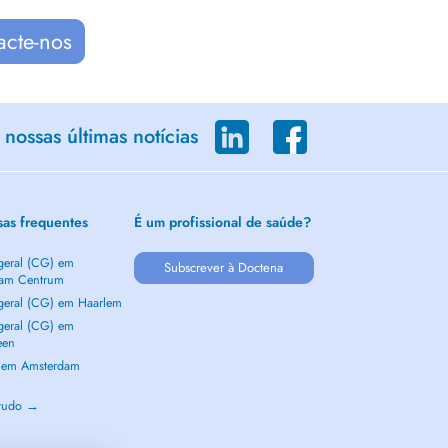
acte-nos
nossas últimas notícias
sas frequentes
É um profissional de saúde?
 geral (CG) em
Subscrever à Doctena
dam Centrum
 geral (CG) em Haarlem
 geral (CG) em
een
a em Amsterdam
m
 tudo →