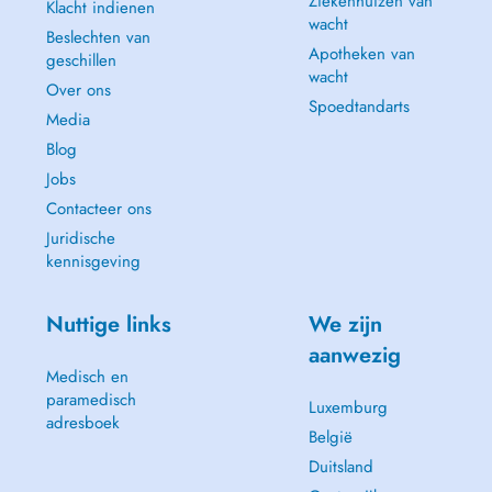
Ziekenhuizen van
Klacht indienen
wacht
Beslechten van
Apotheken van
geschillen
wacht
Over ons
Spoedtandarts
Media
Blog
Jobs
Contacteer ons
Juridische
kennisgeving
Nuttige links
We zijn
aanwezig
Medisch en
paramedisch
Luxemburg
adresboek
België
Duitsland