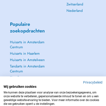
Zwitserland
Nederland
Populaire
zoekopdrachten
Huisarts in Amsterdam
Centrum
Huisarts in Haarlem
Huisarts in Amstelveen
Tandarts in Amsterdam
Centrum
Zie alle →
Privacybeleid
Wij gebruiken cookies
We kunnen deze plaatsen voor analyse van onze bezoekersgegevens, om
onze website te verbeteren, gepersonaliseerde inhoud te tonen en om u een
geweldige website-ervaring te bieden. Voor meer informatie over de cookies
NEEM IN GEVAL VAN NOOD CONTACT OP MET : 112
die we gebruiken opent u de instellingen.