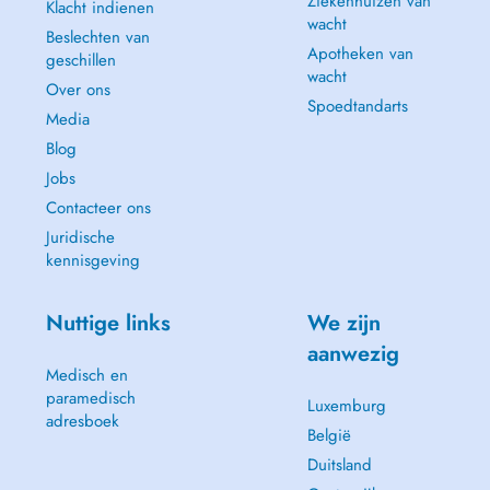
Ziekenhuizen van
Klacht indienen
wacht
Beslechten van
Apotheken van
geschillen
wacht
Over ons
Spoedtandarts
Media
Blog
Jobs
Contacteer ons
Juridische
kennisgeving
Nuttige links
We zijn
aanwezig
Medisch en
paramedisch
Luxemburg
adresboek
België
Duitsland