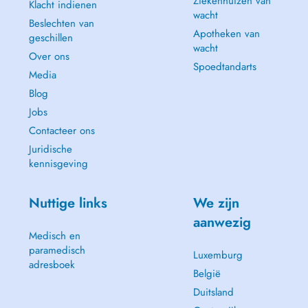
Ziekenhuizen van
Klacht indienen
wacht
Beslechten van
Apotheken van
geschillen
wacht
Over ons
Spoedtandarts
Media
Blog
Jobs
Contacteer ons
Juridische
kennisgeving
Nuttige links
We zijn
aanwezig
Medisch en
paramedisch
Luxemburg
adresboek
België
Duitsland