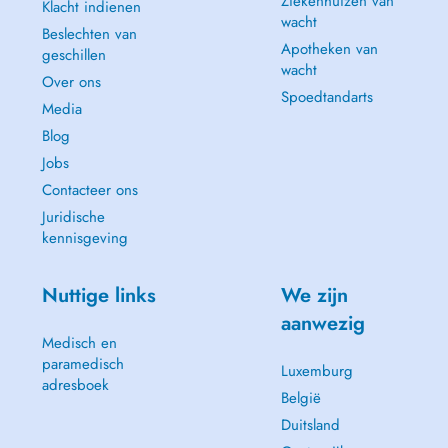
Ziekenhuizen van
Klacht indienen
wacht
Beslechten van
Apotheken van
geschillen
wacht
Over ons
Spoedtandarts
Media
Blog
Jobs
Contacteer ons
Juridische
kennisgeving
Nuttige links
We zijn
aanwezig
Medisch en
paramedisch
Luxemburg
adresboek
België
Duitsland