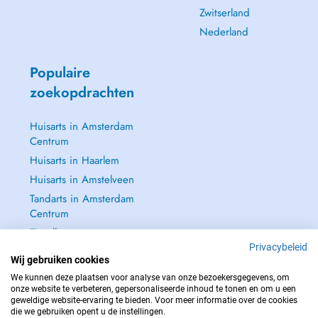
Zwitserland
Nederland
Populaire
zoekopdrachten
Huisarts in Amsterdam
Centrum
Huisarts in Haarlem
Huisarts in Amstelveen
Tandarts in Amsterdam
Centrum
Zie alle →
Privacybeleid
Wij gebruiken cookies
We kunnen deze plaatsen voor analyse van onze bezoekersgegevens, om
onze website te verbeteren, gepersonaliseerde inhoud te tonen en om u een
geweldige website-ervaring te bieden. Voor meer informatie over de cookies
NEEM IN GEVAL VAN NOOD CONTACT OP MET : 112
die we gebruiken opent u de instellingen.