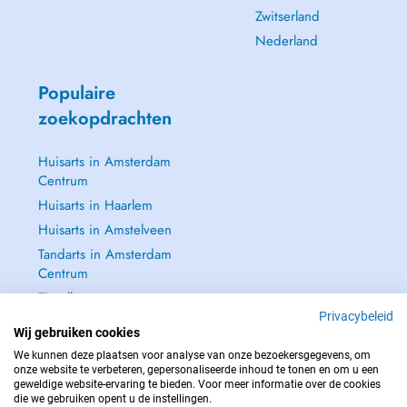
Zwitserland
Nederland
Populaire
zoekopdrachten
Huisarts in Amsterdam
Centrum
Huisarts in Haarlem
Huisarts in Amstelveen
Tandarts in Amsterdam
Centrum
Zie alle →
Privacybeleid
Wij gebruiken cookies
We kunnen deze plaatsen voor analyse van onze bezoekersgegevens, om
onze website te verbeteren, gepersonaliseerde inhoud te tonen en om u een
geweldige website-ervaring te bieden. Voor meer informatie over de cookies
NEEM IN GEVAL VAN NOOD CONTACT OP MET : 112
die we gebruiken opent u de instellingen.