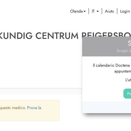
Olanda
IT
Aiuto
Login
KUNDIG CENTRUM REIGERSBO
Scopri l
Il calendario Doctena 
appuntame
L'u
Pe
 questo medico.
Prova la