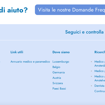
di aiuto?
Visita le nostre Domande Freq
Seguici e controlla 
Link utili
Dove siamo
Ricerc
o
Annuario medico e paramedico
Lussemburgo
Medico g
Amster
Belgio
Medico 
Germania
Medico g
Austria
Amstelv
Svizzera
Dentist
Paesi Bassi
Continu