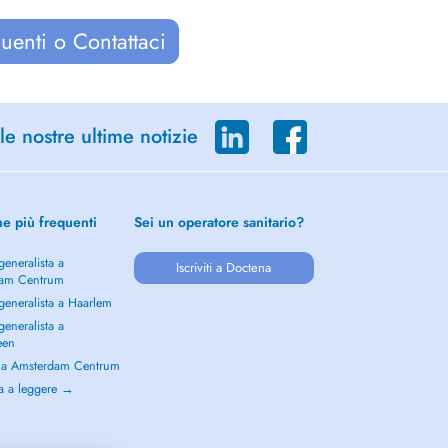
uenti o Contattaci
le nostre ultime notizie
he più frequenti
Sei un operatore sanitario?
eneralista a
Iscriviti a Doctena
dam Centrum
generalista a Haarlem
eneralista a
een
a a Amsterdam Centrum
a a leggere →