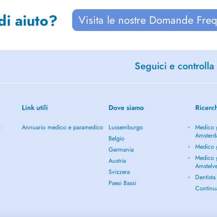
di aiuto?
Visita le nostre Domande Freq
Seguici e controlla 
Link utili
Dove siamo
Ricerc
o
Annuario medico e paramedico
Lussemburgo
Medico g
Amster
Belgio
Medico 
Germania
Medico g
Austria
Amstelv
Svizzera
Dentist
Paesi Bassi
Continu