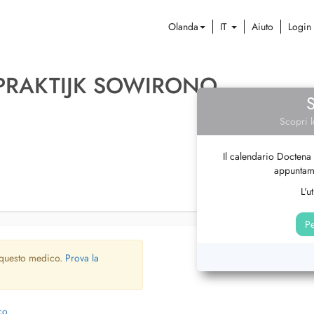
Olanda
IT
Aiuto
Login
PRAKTIJK SOWIRONO
Scopri l
Il calendario Doctena 
appuntame
L'u
Pe
 questo medico.
Prova la
co