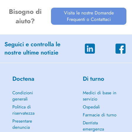
Bisogno di
Visita le nostre Domande
Frequenti o Contattaci
aiuto?
Seguici e controlla le
nostre ultime notizie
Doctena
Di turno
Condizioni
Medici di base in
generali
servizio
Politica di
Ospedali
riservatezza
Farmacie di turno
Presentare
Dentista
denuncia
emergenza