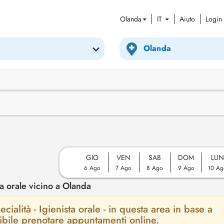
Olanda
IT
Aiuto
Login
GIO
VEN
SAB
DOM
LUN
6 Ago
7 Ago
8 Ago
9 Ago
10 Ag
a orale vicino a Olanda
cialità - Igienista orale - in questa area in base a
ssibile prenotare appuntamenti online.