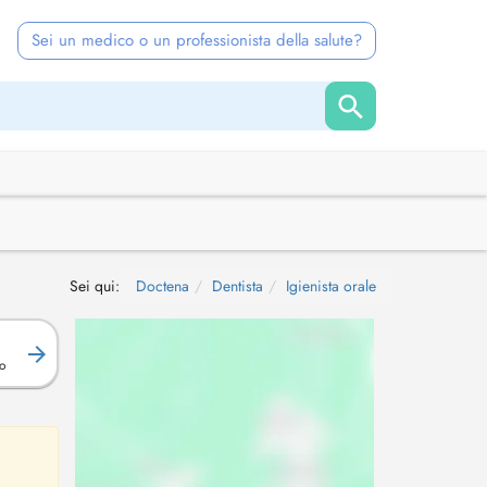
Sei un medico o un professionista della salute?
Sei qui:
Doctena
Dentista
Igienista orale
o