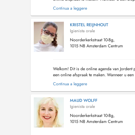
afspraak een mail en sms om u te herinneren a
Continua a leggere
KRISTEL REIJNHOUT
Igienista orale
Noorderkerkstraat 10-Bg,
1015 NB Amsterdam Centrum
Welkom! Dit is de online agenda van Jordent p
een online afspraak te maken. Wanneer u een a
afspraak een mail en sms om u te herinner...
Continua a leggere
MAUD WOLFF
Igienista orale
Noorderkerkstraat 10-Bg,
1015 NB Amsterdam Centrum