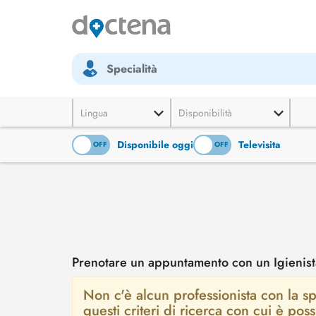
Specialità
Lingua
Disponibilità
Disponibile oggi
Televisita
ON
OFF
ON
OFF
Prenotare un appuntamento con un Igienist
Non c'è alcun professionista con la spe
questi criteri di ricerca con cui è po