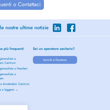
uenti o Contattaci
le nostre ultime notizie
he più frequenti
Sei un operatore sanitario?
eneralista a
Iscriviti a Doctena
dam Centrum
generalista a Haarlem
eneralista a
een
a a Amsterdam Centrum
a a leggere →