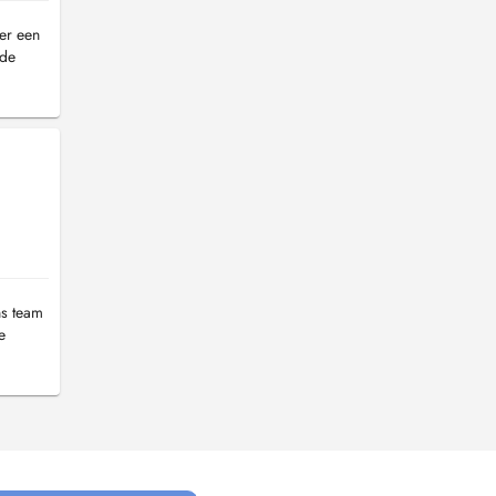
er een
 de
ns team
e