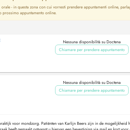
a orale - in questa zona con cui vorresti prendere appuntamenti online, parla
tuo prossimo appuntamento online.
E
Nessuna disponibilità su Doctena
Chiamare per prendere appuntamento
Nessuna disponibilità su Doctena
Chiamare per prendere appuntamento
raktijk voor mondzorg. Patiënten van Karlijn Beers zijn in de mogelijkheid 
aak heeft gemaakt ontvangt u hiervan een bevestiging via mail en kort voor