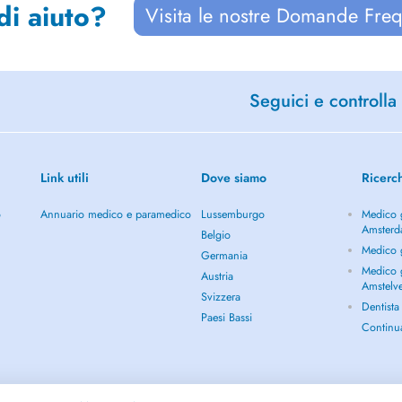
di aiuto?
Visita le nostre Domande Freq
Seguici e controlla 
Link utili
Dove siamo
Ricerc
o
Annuario medico e paramedico
Lussemburgo
Medico g
Amster
Belgio
Medico 
Germania
Medico g
Austria
Amstelv
Svizzera
Dentist
Paesi Bassi
Continu