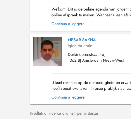
Welkom! Dit is de online agenda van Jordent 
online afspraak te maken. Wanneer u een afspr
afspraak een mail en sms om u te herinneren a
Continua a leggere
NESAR SAKHA
Igienista orale
Derkinderenstraat 46,
1062 BJ Amsterdam Nieuw-West
U kunt rekenen op de deskundigheid en ervarin
heeft specifieke taken. In onze praktijk staa
kwaliteit van onze praktijk en ons team. Vakkun
Continua a leggere
Risultati di ricerca ordinati per distanza