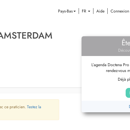
Pays-Bas
FR
Aide
Connexion
 AMSTERDAM
Êt
Découv
L’agenda Doctena Pro 
rendez-vous m
Déjà pl
ec ce praticien.
Testez la