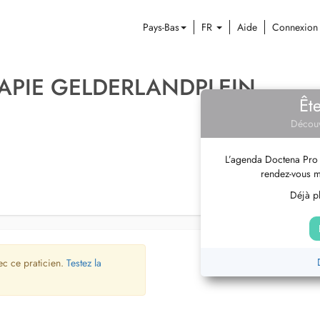
Pays-Bas
FR
Aide
Connexion
APIE GELDERLANDPLEIN
Êt
Découv
L’agenda Doctena Pro 
rendez-vous m
Déjà pl
ec ce praticien.
Testez la