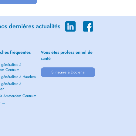
os dernières actualités
ches fréquentes
Vous êtes professionnel de
santé
généraliste à
dam Centrum
S'inscrire à Doctena
 généraliste à Haarlem
généraliste à
een
e à Amsterdam Centrum
ir →