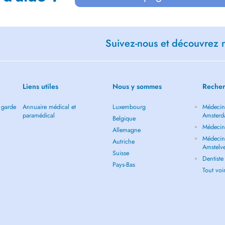
Suivez-nous et découvrez n
Liens utiles
Nous y sommes
Recher
 garde
Annuaire médical et
Luxembourg
Médecin 
paramédical
Amster
Belgique
Médecin
Allemagne
Médecin 
Autriche
Amstelv
Suisse
Dentist
Pays-Bas
Tout vo