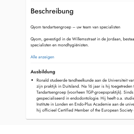
Beschreibung
Qyom tandartsengroep – uw team van specialisten
Qyom, gevestigd in de Willemsstraat in de Jordaan, bestaa
specialisten en mondhygiënisten.
Niet alleen voor uw halfjaarlijkse controle en het vullen va
Alle anzeigen
zijn, maar ook voor endodontologie, gnathologie, kaakchir
parodontologie, implantologie en esthetische tandheelkun
Ausbildung
het juiste adres.
Ronald studeerde tandheelkunde aan de Universiteit van
zijn praktijk in Duitsland. Na 16 jaar is hij toegetred
Tandartsengroep (voorheen TGP-groepspraktijk). Sinds 
gespecialiseerd in endodontologie. Hij heeft o.a. stud
Institute in Londen en Endo-Plus Academie aan de unive
hij officieel Certified Member of the European Society