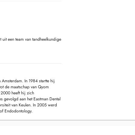
t uit een team van tandheelkundige
n een klein gaatje moet u bij ons
urgie, orthodontie,
de bent u op de Willemsstraat aan
 Amsterdam. In 1984 startte hij
en tot de maatschap van Qyom
2000 heeft hij zich
ies gevolgd aan het Eastman Dental
rsiteit van Keulen. In 2005 werd
 of Endodontology.