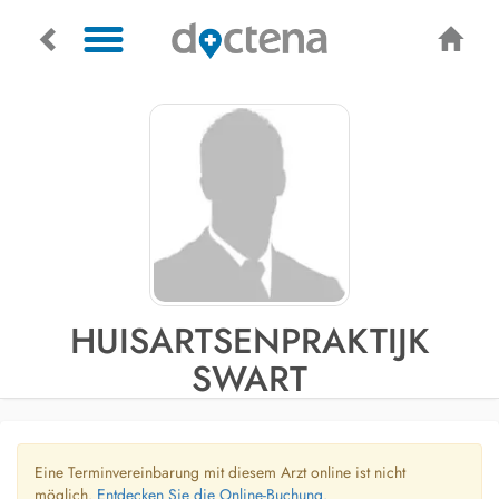
HUISARTSENPRAKTIJK
SWART
Eine Terminvereinbarung mit diesem Arzt online ist nicht
möglich.
Entdecken Sie die Online-Buchung.